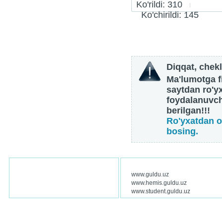
Ko'rildi: 310
Ko'chirildi: 145
Diqqat, chekl
Ma'lumotga fi
saytdan ro'y
foydalanuvch
berilgan!!!
Ro'yxatdan o
bosing.
www.guldu.uz
www.hemis.guldu.uz
www.student.guldu.uz