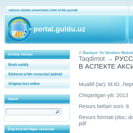
Guliston davlat universiteti ichki ta'lim portali
portal.guldu.uz
Baxtiyor Yo`ldoshev Abdu
Asosiy menyu
Taqdimot
→
РУСС
Bosh sahifa
В АСПЕКТЕ АК
Elektron ta'lim resurslari jadvali
Muallif (lar): М.Ю. Ле
Original test online
Chiqarilgan yili: 2013
Izlash
Resurs betlari soni: 8
Resurs formati (doc, doc
pdf
Eng ko'p ko'rilgan resurslar