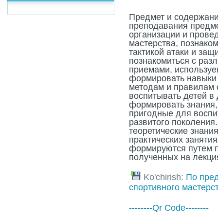
Предмет и содержани
преподавания предме
организации и прове
мастерства, познако
тактикой атаки и защ
познакомиться с раз
приемами, используе
формировать навыки 
методам и правилам 
воспитывать детей в 
формировать знания,
пригодные для воспи
развитого поколения
теоретические знания
практических занятия
формируются путем п
полученных на лекци
Ko'chirish:
По пре
спортивного мастерс
--------Qr Code--------