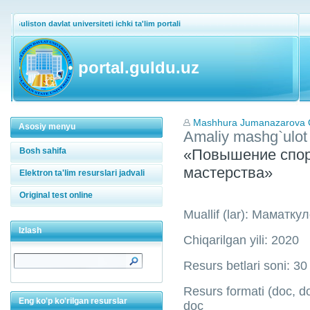
Guliston davlat universiteti ichki ta'lim portali
portal.guldu.uz
Mashhura Jumanazarova Od
Asosiy menyu
Amaliy mashg`ulot
Bosh sahifa
«Повышение спор
мастерства»
Elektron ta'lim resurslari jadvali
Original test online
Muallif (lar): Мамат
Izlash
Chiqarilgan yili: 2020
Resurs betlari soni: 30
Resurs formati (doc, doc
Eng ko'p ko'rilgan resurslar
doc