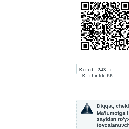
Ko'rildi: 243
Ko'chirildi: 66
Diqqat, chekl
Ma'lumotga fi
saytdan ro'y
foydalanuvch