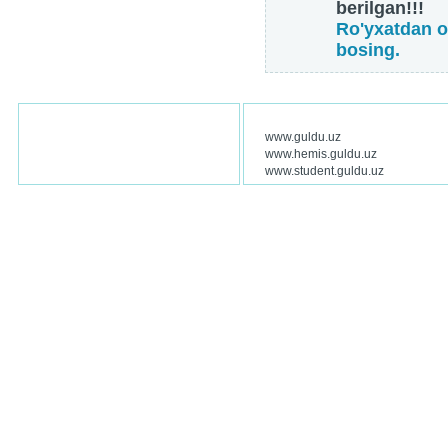
berilgan!!!
Ro'yxatdan o
bosing.
www.guldu.uz
www.hemis.guldu.uz
www.student.guldu.uz