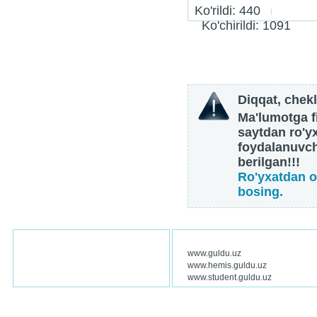
Ko'rildi: 440
Ko'chirildi: 1091
Diqqat, chekl
Ma'lumotga fi
saytdan ro'y
foydalanuvch
berilgan!!!
Ro'yxatdan o
bosing.
www.guldu.uz
www.hemis.guldu.uz
www.student.guldu.uz