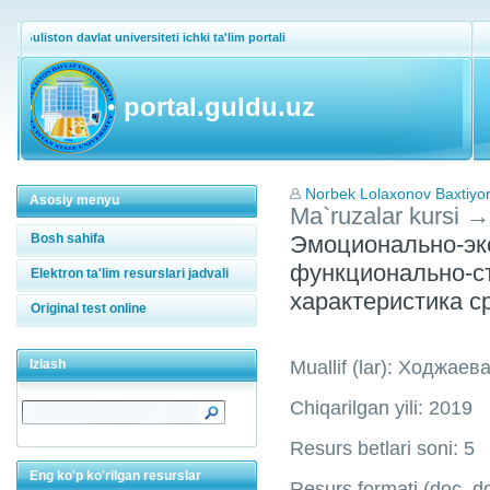
Guliston davlat universiteti ichki ta'lim portali
portal.guldu.uz
Norbek Lolaxonov Baxtiyor 
Asosiy menyu
Ma`ruzalar kursi
→
Bosh sahifa
Эмоционально-эк
функционально-с
Elektron ta'lim resurslari jadvali
характеристика 
Original test online
Izlash
Muallif (lar): Ходжаев
Chiqarilgan yili: 2019
Resurs betlari soni: 5
Eng ko'p ko'rilgan resurslar
Resurs formati (doc, doc