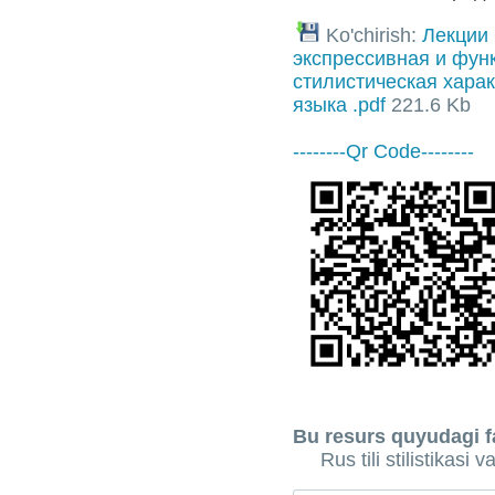
Ko'chirish:
Лекции
экспрессивная и фун
стилистическая харак
языка .pdf
221.6 Kb
--------Qr Code--------
Bu resurs quyudagi fa
Rus tili stilistikasi