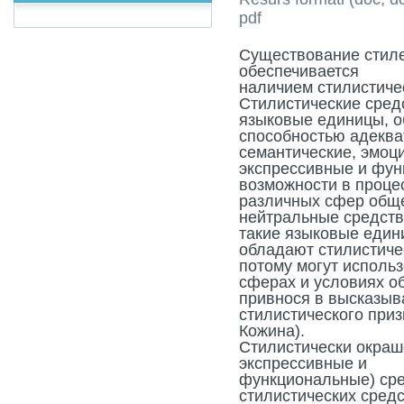
pdf
Существование стиле
обеспечивается
наличием стилистиче
Стилистические сред
языковые единицы, 
способностью адеква
семантические, эмоц
экспрессивные и фу
возможности в проце
различных сфер обще
нейтральные средств
такие языковые един
обладают стилистичес
потому могут исполь
сферах и условиях о
привнося в высказыв
стилистического приз
Кожина).
Стилистически окраш
экспрессивные и
функциональные) сре
стилистических средс