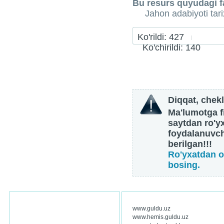
Bu resurs quyudagi fa
Jahon adabiyoti tari
Ko'rildi: 427
Ko'chirildi: 140
Diqqat, chekl
Ma'lumotga fi
saytdan ro'y
foydalanuvch
berilgan!!!
Ro'yxatdan o
bosing.
www.guldu.uz
www.hemis.guldu.uz