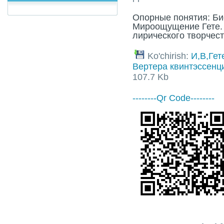
Опорные понятия: Би
Мироощущение Гете.
лирического творчес
Ko'chirish:
И,В,Гет
Вертера квинтэссенц
107.7 Kb
--------Qr Code--------