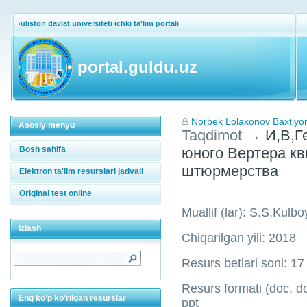
Guliston davlat universiteti ichki ta'lim portali
portal.guldu.uz
Norbek Lolaxonov Baxtiyor 
Asosiy menyu
Taqdimot
→
И,В,Г
Bosh sahifa
юного Вертера кв
штюрмерства
Elektron ta'lim resurslari jadvali
Original test online
Muallif (lar): S.S.Kulb
Izlash
Chiqarilgan yili: 2018
Resurs betlari soni: 17
Resurs formati (doc, doc
Eng ko'p ko'rilgan resurslar
ppt