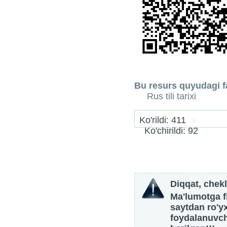
Bu resurs quyudagi fa
Rus tili tarixi
Ko'rildi: 411
Ko'chirildi: 92
Diqqat, chekl
Ma'lumotga fi
saytdan ro'y
foydalanuvch