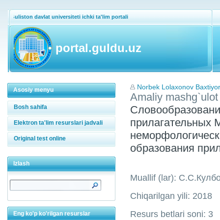
Guliston davlat universiteti ichki ta'lim portali
portal.guldu.uz
Norbek Lolaxonov Baxtiyor 
Asosiy menyu
Amaliy mashg`ulot
Bosh sahifa
Словообразовани
прилагательных 
Elektron ta'lim resurslari jadvali
неморфологическ
Original test online
образования при
Izlash
Muallif (lar): С.С.Кул
Chiqarilgan yili: 2018
Resurs betlari soni: 3
Eng ko'p ko'rilgan resurslar