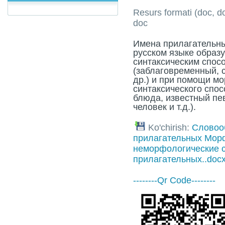
Resurs formati (doc, doc
doc
Имена прилагательн
русском языке образу
синтаксическим спос
(заблаговременный, 
др.) и при помощи м
синтаксического спо
блюда, известный пе
человек и т.д.).
Ko'chirish:
Словоо
прилагательных Мор
неморфологические 
прилагательных..doc
--------Qr Code--------