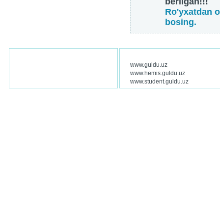
berilgan!!!
Ro'yxatdan o
bosing.
www.guldu.uz
www.hemis.guldu.uz
www.student.guldu.uz