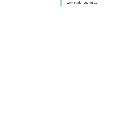
www.student.guldu.uz