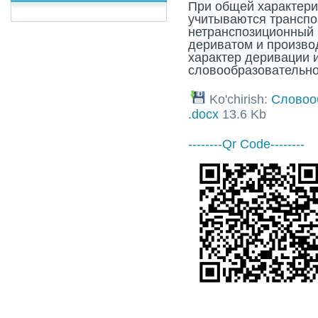
При общей характерис
учитываются транспо
нетранспозиционный
дериватом и произво
характер деривации 
словообразовательно
Ko'chirish:
Словоо
.docx
13.6 Kb
--------Qr Code--------