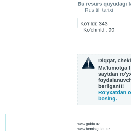
Bu resurs quyudagi fa
Rus tili tarixi
Ko'rildi: 343
Ko'chirildi: 90
Diqqat, chekl
Ma'lumotga fi
saytdan ro'y
foydalanuvch
berilgan!!!
Ro'yxatdan o
bosing.
www.guldu.uz
www.hemis.guldu.uz