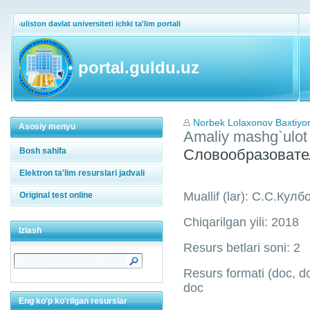
Guliston davlat universiteti ichki ta'lim portali
portal.guldu.uz
Norbek Lolaxonov Baxtiyor 
Asosiy menyu
Amaliy mashg`ulot
Bosh sahifa
Словообразоват
Elektron ta'lim resurslari jadvali
Muallif (lar): С.С.Кул
Original test online
Chiqarilgan yili: 2018
Izlash
Resurs betlari soni: 2
Resurs formati (doc, doc
doc
Eng ko'p ko'rilgan resurslar