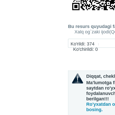
Bu resurs quyudagi fa
Xalq og`zaki ijodi(Qo
Ko'rildi: 374
Ko'chirildi: 0
Diqqat, chekl
Ma'lumotga fi
saytdan ro'y
foydalanuvch
berilgan!!!
Ro'yxatdan o
bosing.