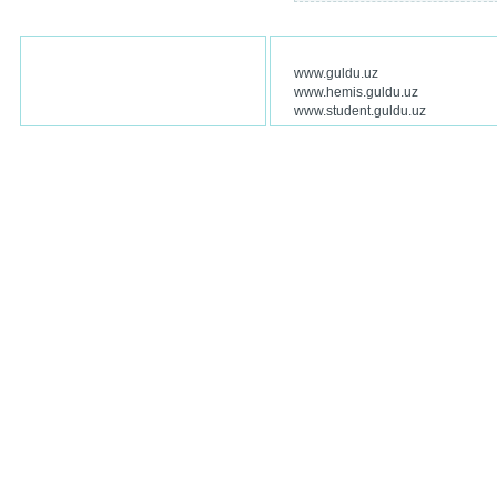
www.guldu.uz
www.hemis.guldu.uz
www.student.guldu.uz