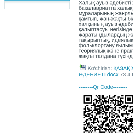
Халық ауыз әдебиеті
бакалавриатта халықт
мұраларының жанрлық
қамтып, жан-жақты бiл
халқының ауыз әдеби
қалыптасуы негiзiнде
жаратындылардың жа
тақырыптық, идеялық
фольклортану ғылы
теориялық және прак
жақты талдана түсiнд
Ko'chirish:
ҚАЗАҚ 
ӘДЕБИЕТІ.docx
73.4 
--------Qr Code--------