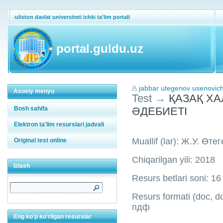
Guliston davlat universiteti ichki ta'lim portali
portal.guldu.uz
jabbar utegenov usenovic
Asosiy menyu
Test
→
ҚАЗАҚ ХА
Bosh sahifa
ӘДЕБИЕТІ
Elektron ta'lim resurslari jadvali
Muallif (lar): Ж.У. Өте
Original test online
Chiqarilgan yili: 2018
Izlash
Resurs betlari soni: 16
Resurs formati (doc, doc
пдф
Eng ko'p ko'rilgan resurslar