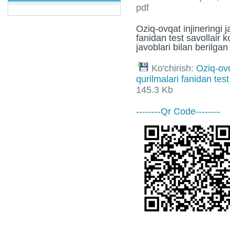
pdf
Oziq-ovqat injineringi 
fanidan test savollair k
javoblari bilan berilgan
Ko'chirish:
Oziq-ovq
qurilmalari fanidan test
145.3 Kb
--------Qr Code--------