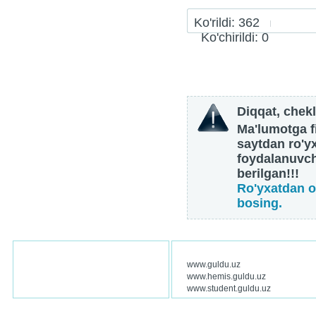
Ko'rildi: 362
Ko'chirildi: 0
Diqqat, chekl
Ma'lumotga fi
saytdan ro'y
foydalanuvch
berilgan!!!
Ro'yxatdan o
bosing.
www.guldu.uz
www.hemis.guldu.uz
www.student.guldu.uz