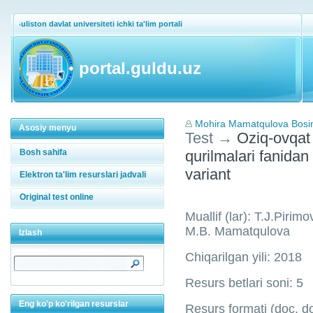
Guliston davlat universiteti ichki ta'lim portali
portal.guldu.uz
Mohira Mamatqulova Bos
Asosiy menyu
Test
→
Oziq-ovqat i
Bosh sahifa
qurilmalari fanidan 
variant
Elektron ta'lim resurslari jadvali
Original test online
Muallif (lar): T.J.Pir
M.B. Mamatqulova
Izlash
Chiqarilgan yili: 2018
Resurs betlari soni: 5
Eng ko'p ko'rilgan resurslar
Resurs formati (doc, doc