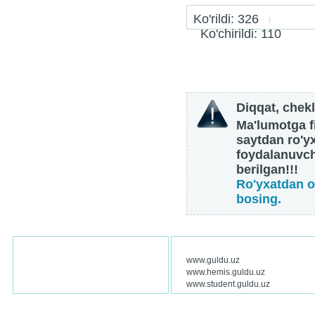
Ko'rildi: 326
Ko'chirildi: 110
Diqqat, chekl
Ma'lumotga fi
saytdan ro'y
foydalanuvch
berilgan!!!
Ro'yxatdan o
bosing.
www.guldu.uz
www.hemis.guldu.uz
www.student.guldu.uz