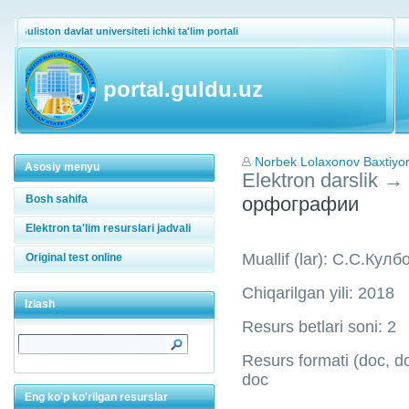
Guliston davlat universiteti ichki ta'lim portali
portal.guldu.uz
Norbek Lolaxonov Baxtiyor 
Asosiy menyu
Elektron darslik
→
Bosh sahifa
орфографии
Elektron ta'lim resurslari jadvali
Muallif (lar): С.С.Кул
Original test online
Chiqarilgan yili: 2018
Izlash
Resurs betlari soni: 2
Resurs formati (doc, doc
doc
Eng ko'p ko'rilgan resurslar