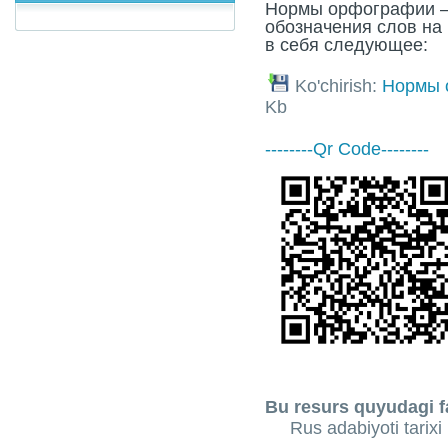
Нормы орфографии –
обозначения слов на
в себя следующее:
Ko'chirish:
Нормы 
Kb
--------Qr Code--------
Bu resurs quyudagi fa
Rus adabiyoti tarixi