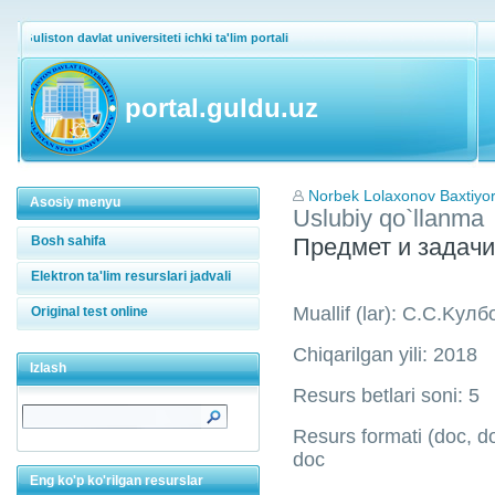
Guliston davlat universiteti ichki ta'lim portali
portal.guldu.uz
Norbek Lolaxonov Baxtiyor 
Asosiy menyu
Uslubiy qo`llanma
Bosh sahifa
Предмет и задач
Elektron ta'lim resurslari jadvali
Muallif (lar): C.C.Kул
Original test online
Chiqarilgan yili: 2018
Izlash
Resurs betlari soni: 5
Resurs formati (doc, doc
doc
Eng ko'p ko'rilgan resurslar