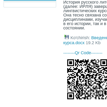
История русского лит
(далее: ИРЛЯ) заверш
лингвистических курс
Она тесно связана с
дисциплинами, изуча
в его истории, так и 
состоянии.
Ko'chirish:
Введени
курса.docx
19.2 Kb
--------Qr Code--------