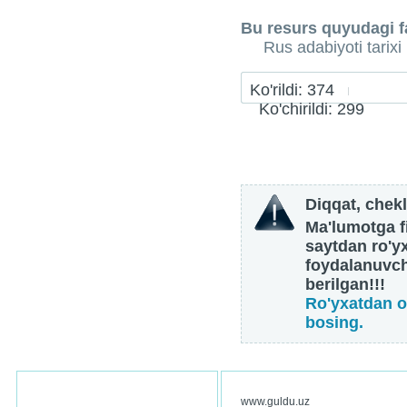
Bu resurs quyudagi fa
Rus adabiyoti tarixi
Ko'rildi: 374
Ko'chirildi: 299
Diqqat, chekl
Ma'lumotga fi
saytdan ro'y
foydalanuvch
berilgan!!!
Ro'yxatdan o
bosing.
www.guldu.uz