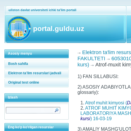
Guliston davlat universiteti ichki ta'lim portali
portal.guldu.uz
Elektron ta'lim resurs
Asosiy menyu
FAKULTETI
6053010
Bosh sahifa
kurs)
Аtrof-muxit kim
Elektron ta'lim resurslari jadvali
1) FAN SILLABUSI:
Original test online
2) ASOSIY ADABIYOTLAR 
glossariy):
Izlash
1.
Atrof muhit kimyosi (
D
2.
ATROF MUHIT KIMY
LABORATORIYA MASHG
kursi
) 16-03-19
Eng ko'p ko'rilgan resurslar
3) AMALIY MASHG'ULO