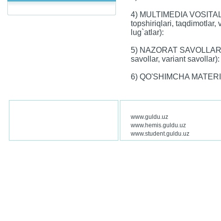
4) MULTIMEDIA VOSITALA
topshiriqlari, taqdimotlar,
lug`atlar):
5) NAZORAT SAVOLLARI (
savollar, variant savollar):
6) QO'SHIMCHA MATER
www.guldu.uz
www.hemis.guldu.uz
www.student.guldu.uz