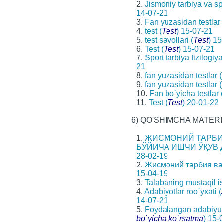
2.
Jismoniy tarbiya va sp
14-07-21
3.
Fan yuzasidan testlar 
4.
test (
Test
) 15-07-21
5.
test savollari (
Test
) 1
6.
Test (
Test
) 15-07-21
7.
Sport tarbiya fizilogiy
21
8.
fan yuzasidan testlar (
9.
fan yuzasidan testlar (
10.
Fan bo`yicha testlar 
11.
Test (
Test
) 20-01-22
6) QO'SHIMCHA MATER
1.
ЖИСМОНИЙ ТАРБИ
БЎЙИЧА ИШЧИ ЎҚУВ 
28-02-19
2.
Жисмоний тарбия ва
15-04-19
3.
Talabaning mustaqil is
4.
Adabiyotlar roo`yxati (
14-07-21
5.
Foydalangan adabiyuot
bo`yicha ko`rsatma
) 15-