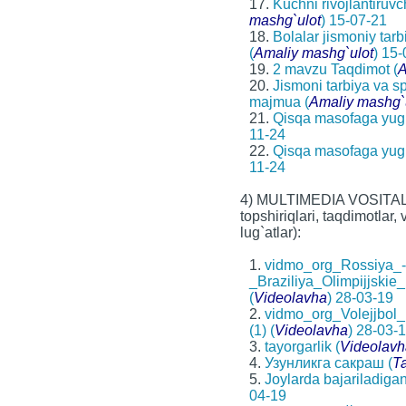
17.
Kuchni rivojlantiruvc
mashg`ulot
) 15-07-21
18.
Bolalar jismoniy tar
(
Amaliy mashg`ulot
) 15
19.
2 mavzu Taqdimot (
A
20.
Jismoni tarbiya va s
majmua (
Amaliy mashg`
21.
Qisqa masofaga yugu
11-24
22.
Qisqa masofaga yugu
11-24
4) MULTIMEDIA VOSITALA
topshiriqlari, taqdimotlar,
lug`atlar):
1.
vidmo_org_Rossiya_-
_Braziliya_Olimpijjski
(
Videolavha
) 28-03-19
2.
vidmo_org_Volejjbol
(1) (
Videolavha
) 28-03-
3.
tayorgarlik (
Videolavh
4.
Узунликга сакраш (
T
5.
Joylarda bajariladiga
04-19