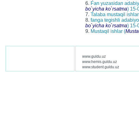
6.
Fan yuzasidan adabiyot
bo`yicha ko`rsatma
) 15-
7.
Talaba mustaqil ishlari
8.
fanga tegishli adabiyot
bo`yicha ko`rsatma
) 15-
9.
Mustaqil ishlar (
Mustaq
www.guldu.uz
www.hemis.guldu.uz
www.student.guldu.uz