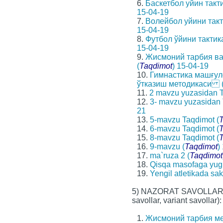
6.
Баскетбол уйин такт
15-04-19
7.
Волейбол уйини такт
15-04-19
8.
Футбол ўйини тактик
15-04-19
9.
Жисмоний тарбия в
(
Taqdimot
) 15-04-19
10.
Гимнастика машғул
ўтказиш методикаси 
11.
2 mavzu yuzasidan T
12.
3- mavzu yuzasidan 
21
13.
5-mavzu Taqdimot (
14.
6-mavzu Taqdimot (
15.
8-mavzu Taqdimot (
16.
9-mavzu (
Taqdimot
)
17.
ma`ruza 2 (
Taqdimot
18.
Qisqa masofaga yugu
19.
Yengil atletikada sak
5) NAZORAT SAVOLLARI (
savollar, variant savollar):
1.
Жисмоний тарбия ме