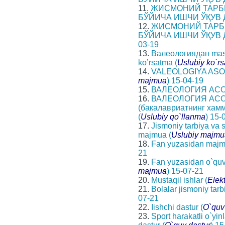
11.
ЖИСМОНИЙ ТАРБИ
БЎЙИЧА ИШЧИ ЎҚУВ 
12.
ЖИСМОНИЙ ТАРБ
БЎЙИЧА ИШЧИ ЎҚУВ 
03-19
13.
Валеологиядан mashg
ko’rsatma (
Uslubiy ko`r
14.
VALEOLOGIYA ASOS
majmua
) 15-04-19
15.
ВАЛЕОЛОГИЯ АСО
16.
ВАЛЕОЛОГИЯ АСОС
(бакалавриатнинг хам
(
Uslubiy qo`llanma
) 15-
17.
Jismoniy tarbiya va 
majmua (
Uslubiy majmu
18.
Fan yuzasidan majm
21
19.
Fan yuzasidan o`quv
majmua
) 15-07-21
20.
Mustaqil ishlar (
Elekt
21.
Bolalar jismoniy tarbi
07-21
22.
Iishchi dastur (
O`quv
23.
Sport harakatli o`yi