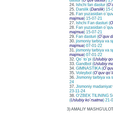
dastur (
O`quv dastur
) 1
24.
Ishchi fan dastur (
O`
25.
Darslik (
Darslik
) 15-
26.
Fan yuzasidan o`quv
majmua
) 15-07-21
27.
Ishchi Fan dasturi (
O
28.
Fan yuzasidan o`quv
majmua
) 15-07-21
29.
Fan dasturi (
O`quv d
30.
jismoniy tarbiya va
majmua
) 07-01-22
31.
jismoniy tarbiya va
majmua
) 07-01-22
32.
Qo` to`pi (
Uslubiy qo
33.
Gandbol (
Uslubiy m
34.
GIMNASTIKA (
O`quv
35.
Voleybol (
O`quv qo`
36.
Jismoniy tarbiya va s
24
37.
Jismoniy madaniyat v
23-11-24
38.
O‘ZBEK TILINING 
(
Uslubiy ko`rsatma
) 21-
3) AMALIY MASHG'ULO