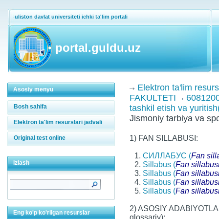
Guliston davlat universiteti ichki ta'lim portali
portal.guldu.uz
Elektron ta'lim resurs
Asosiy menyu
FAKULTETI
60812000
Bosh sahifa
tashkil etish va yuriti
Jismoniy tarbiya va spor
Elektron ta'lim resurslari jadvali
1) FAN SILLABUSI:
Original test online
1.
СИЛЛАБУС (
Fan sill
Izlash
2.
Sillabus (
Fan sillabus
3.
Sillabus (
Fan sillabus
4.
Sillabus (
Fan sillabus
5.
Sillabus (
Fan sillabus
2) ASOSIY ADABIYOTLAR 
Eng ko'p ko'rilgan resurslar
glossariy):