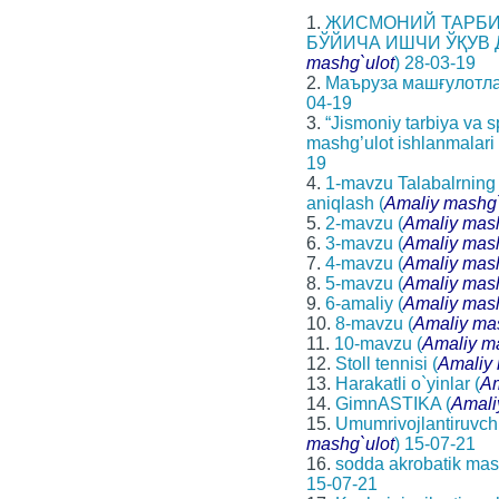
1.
ЖИСМОНИЙ ТАРБИ
БЎЙИЧА ИШЧИ ЎҚУВ 
mashg`ulot
) 28-03-19
2.
Маъруза машғулотла
04-19
3.
“Jismoniy tarbiya va s
mashg’ulot ishlanmalari 
19
4.
1-mavzu Talabalrning j
aniqlash (
Amaliy mashg`
5.
2-mavzu (
Amaliy mash
6.
3-mavzu (
Amaliy mash
7.
4-mavzu (
Amaliy mash
8.
5-mavzu (
Amaliy mash
9.
6-amaliy (
Amaliy mash
10.
8-mavzu (
Amaliy ma
11.
10-mavzu (
Amaliy m
12.
Stoll tennisi (
Amaliy 
13.
Harakatli o`yinlar (
Am
14.
GimnASTIKA (
Amali
15.
Umumrivojlantiruvch
mashg`ulot
) 15-07-21
16.
sodda akrobatik mas
15-07-21