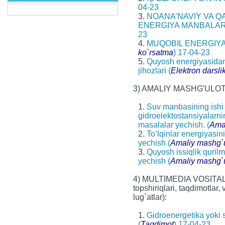
04-23
3.
NOANA’NAVIY VA Q
ENERGIYA MANBALARI
23
4.
MUQOBIL ENERGIYA
ko`rsatma
) 17-04-23
5.
Quyosh energiyasidan 
jihozlari (
Elektron darsli
3) AMALIY MASHG'ULO
1.
Suv manbasining ishi
gidroelektostansiyalarnin
masalalar yechish. (
Ama
2.
To’lqinlar energiyasin
yechish (
Amaliy mashg`u
3.
Quyosh issiqlik qurilm
yechish (
Amaliy mashg`u
4) MULTIMEDIA VOSITALA
topshiriqlari, taqdimotlar,
lug`atlar):
1.
Gidroenergetika yoki s
(
Taqdimot
) 17-04-23