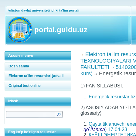
Guliston davlat universiteti ichki ta'lim portali
portal.guldu.uz
Elektron ta'lim resurs
Asosiy menyu
TEXNOLOGIYALARI V
Bosh sahifa
FAKULTETI
5140200
kurs)
Energetik resurs
Elektron ta'lim resurslari jadvali
1) FAN SILLABUSI:
Original test online
1.
Energetik resurslar fiz
Izlash
2) ASOSIY ADABIYOTLAR 
glossariy):
1.
Qayta tiklanuvchi ene
qo`llanma
) 17-04-23
Eng ko'p ko'rilgan resurslar
2.
ҚУЁШ ЭНЕРГЕТИКА