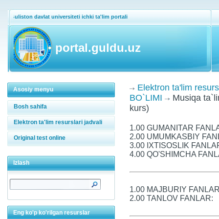
Guliston davlat universiteti ichki ta'lim portali
portal.guldu.uz
Elektron ta'lim resurs
Asosiy menyu
BO`LIMI
Musiqa ta`li
Bosh sahifa
kurs)
Elektron ta'lim resurslari jadvali
1.00 GUMANITAR FANL
2.00 UMUMKASBIY FAN
Original test online
3.00 IXTISOSLIK FANLA
4.00 QO'SHIMCHA FANL
Izlash
1.00 MAJBURIY FANLAR
2.00 TANLOV FANLAR:
Eng ko'p ko'rilgan resurslar